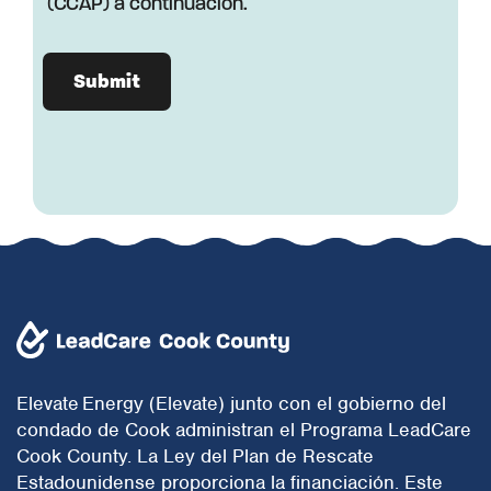
(CCAP) a continuación.
Tiene, al menos, 18 años de edad.
Comprende que la determinación de
la idoneidad para participar en el
Programa es a absoluta discreción
de Elevate. Elevate cumple todas las
leyes aplicables incluidas, entre
otras, las leyes sobre la no
discriminación y la igualdad de
oportunidades independientemente
de la raza, el color, la religión, el sexo,
la orientación sexual, la identidad de
género o el origen nacional.
Certifica que si existen inquilinos u
otros residentes de la Propiedad
además de usted, los notificará por
adelantado sobre el trabajo del
Programa previsto. .
Acepta que es responsable de
Elevate Energy (Elevate) junto con el gobierno del
garantizar que la Propiedad se
encuentra en condiciones higiénicas
condado de Cook administran el Programa LeadCare
y seguras y comprende que si
Cook County. La Ley del Plan de Rescate
Elevate determina que no existen
Estadounidense proporciona la financiación. Este
condiciones higiénicas y seguras, no