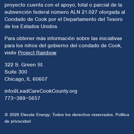
proyecto cuenta con el apoyo, total o parcial de la
se realizará un reemplazo.
Elevate puede compartir cualquier
subvención federal número ALN 21.027 otorgada al
información que usted nos
Condado de Cook por el Departamento del Tesoro
proporcione o que obtengamos
de los Estados Unidos.
como resultado de su solicitud al
Programa, y/o su participación en
Para obtener más información sobre las iniciativas
este, con terceros incluidos, entre
otros, el condado de Cook y el
para los niños del gobierno del condado de Cook,
Departamento de Salud Pública de
visite
Project Rainbow
.
Illinois. Puede consultar nuestra
política de privacidad que contiene
322 S. Green St.
más información sobre cómo
Suite 300
utilizamos su información en
Chicago, IL 60607
https://leadcareillinois.org/privacy-
policy
Es posible que nos comuniquemos
info@LeadCareCookCounty.org
con usted acerca de otros
773‒389‒5657
programas en los que podría
participar. Puede elegir no recibir
dichas comunicaciones si sigue las
© 2026 Elevate Energy; Todos los derechos reservados.
Política
instrucciones para ello que
de privacidad
aparecen en las mismas
comunicaciones.