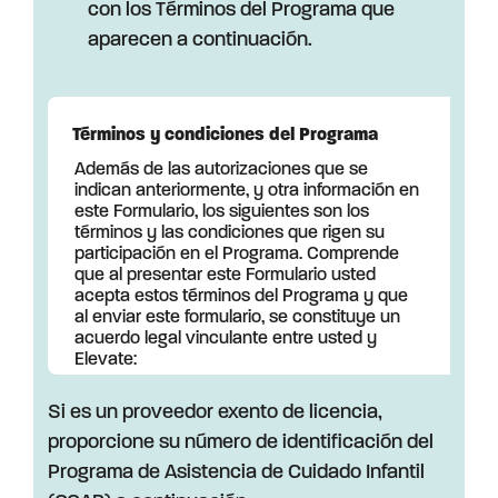
con los Términos del Programa que
aparecen a continuación.
Términos y condiciones del Programa
Además de las autorizaciones que se
indican anteriormente, y otra información en
este Formulario, los siguientes son los
términos y las condiciones que rigen su
participación en el Programa. Comprende
que al presentar este Formulario usted
acepta estos términos del Programa y que
al enviar este formulario, se constituye un
acuerdo legal vinculante entre usted y
Elevate:
Tiene el derecho legal y la autoridad
Si es un proveedor exento de licencia,
para presentar este Formulario y
proporcione su número de identificación del
otorgar a Elevate y a los contratistas
del Programa los derechos que se
Programa de Asistencia de Cuidado Infantil
establecen en este Formulario